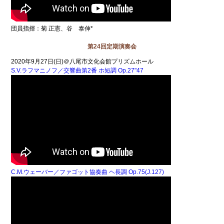
団員指揮：菊 正憲、谷 泰伸*
第24回定期演奏会
2020年9月27日(日)＠八尾市文化会館プリズムホール
S.V.ラフマニノフ／交響曲第2番 ホ短調 Op.27"47
C.M.ウェーバー／ファゴット協奏曲 ヘ長調 Op.75(J.127)