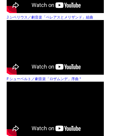
J.シベリウス／劇音楽「ペレアスとメリザンド」組曲
F.シューベルト／劇音楽「ロザムンデ」序曲 *