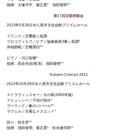
指揮：大塚洋平、菊正憲*、池田俊明**
第17回定期演奏会
2013年5月26日＠八尾市文化会館プリズムホール
フランク／交響曲ニ短調
プロコフィエフ／ピアノ協奏曲第3番ハ長調*
伊福部昭／交響譚詩**
ピアノ：川口智輝*
指揮：髙谷光信(客演)、池田俊明**
Autumn Concert 2012
2012年10月28日＠八尾市文化会館プリズムホール
ストラヴィンスキー／火の鳥(1945年版)
ドビュッシー／子供の領分*
プーランク／象のババール**
ラヴェル／古風なメヌエット*
語り：桂文昇**
指揮：池田俊明、菊正憲*、松永健司郎**