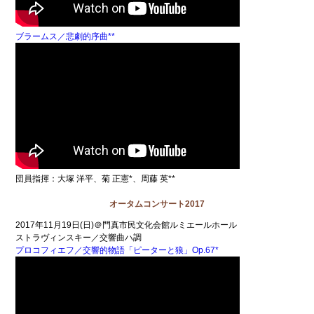
ブラームス／悲劇的序曲**
団員指揮：大塚 洋平、菊 正憲*、周藤 英**
オータムコンサート2017
2017年11月19日(日)＠門真市民文化会館ルミエールホール
ストラヴィンスキー／交響曲ハ調
プロコフィエフ／交響的物語「ピーターと狼」Op.67*