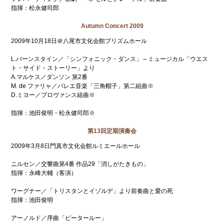
指揮：松永健司郎
Autumn Concert 2009
2009年10月18日＠八尾市文化会館プリズムホール
L.バーンスタイン／「シンフォニック・ダンス」～ミュージカル「ウエス
ト・サイド・ストーリー」より
A.マルケス／ダンソン 第2番
M. de ファリャ／バレエ音楽「三角帽子」第二組曲※
D.ミヨー／プロヴァンス組曲※
指揮：池田俊明・松永健司郎※
第13回定期演奏会
2009年3月8日門真市文化会館ルミエールホール
ニルセン／交響曲第4番 作品29「消しがたきもの」
指揮：永峰大輔（客演）
ワーグナー／「トリスタンとイゾルデ」より前奏曲と愛の死
指揮：池田俊明
アーノルド／序曲「ピータールー」