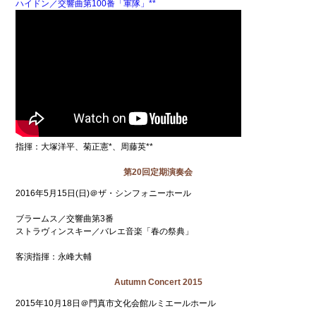
ハイドン／交響曲第100番「軍隊」**
指揮：大塚洋平、菊正憲*、周藤英**
第20回定期演奏会
2016年5月15日(日)＠ザ・シンフォニーホール
ブラームス／交響曲第3番
ストラヴィンスキー／バレエ音楽「春の祭典」
客演指揮：永峰大輔
Autumn Concert 2015
2015年10月18日＠門真市文化会館ルミエールホール