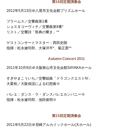
第16回定期演奏会
2012年5月13日＠八尾市文化会館プリズムホール
ブラームス／交響曲第1番
ショスタコーヴィチ／交響曲第9番*
リスト／交響詩「祭典の響き」**
ゲストコンサートマスター：西田史朗
指揮：松永健司郎、大塚洋平*、菊正憲**
Autumn Concert 2011
2011年10月9日＠大阪狭山市文化会館SAYAKAホール
すぎやまこういち／交響組曲「ドラゴンクエストIV」
大栗裕／大阪俗謡による幻想曲※
バレエ：ダンス・ラ・ダンスバレエカンパニー※
指揮：松永健司郎、池田俊明※
第15回定期演奏会
2011年5月22日＠尼崎アルカイックホール(大ホール)