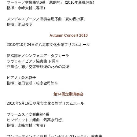
マーラー／交響曲第6番「悲劇的」 (2010年新批評版)
指揮：永峰大輔（客演）
メンデルスゾーン／演奏会用序曲「夏の夜の夢」
指揮：池田俊明
Autumn Concert 2010
2010年10月24日＠八尾市文化会館プリズムホール
伊福部昭／シンフォニア・タプカーラ
ラヴェル／ピアノ協奏曲 ト調※
芥川也寸志／交響管絃楽のための音楽
ピアノ：鈴木愛子
指揮：池田俊明・松永健司郎※
第14回定期演奏会
2010年5月16日＠尾市文化会館プリズムホール
ブラームス／交響曲第4番
ヒンデミット／組曲「気高き幻想」
指揮：永峰大輔（客演）
フンパーディンク／歌劇「ヘンゼルとグレーテル」前奏曲