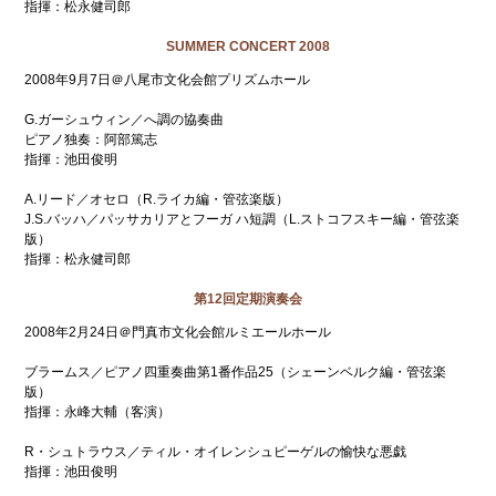
指揮：松永健司郎
SUMMER CONCERT 2008
2008年9月7日＠八尾市文化会館プリズムホール
G.ガーシュウィン／へ調の協奏曲
ピアノ独奏：阿部篤志
指揮：池田俊明
A.リード／オセロ（R.ライカ編・管弦楽版）
J.S.バッハ／パッサカリアとフーガ ハ短調（L.ストコフスキー編・管弦楽
版）
指揮：松永健司郎
第12回定期演奏会
2008年2月24日＠門真市文化会館ルミエールホール
ブラームス／ピアノ四重奏曲第1番作品25（シェーンベルク編・管弦楽
版）
指揮：永峰大輔（客演）
R・シュトラウス／ティル・オイレンシュピーゲルの愉快な悪戯
指揮：池田俊明