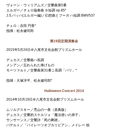
ヴォーン・ウィリアムズ／交響曲第5番
エルガー／チェロ協奏曲 ホ短調 op.85*
J.S.バッハ(エルガー編)／幻想曲とフーガ ハ短調 BWV537
チェロ：吉田 円香*
指揮：松永健司郎
第19回定期演奏会
2015年5月24日＠八尾市文化会館プリズムホール
デュカス／交響曲ハ長調
メシアン／忘れられた捧げもの
モーツァルト／交響曲第31番ニ長調「パリ」*
指揮：大塚洋平、松永健司郎*
Halloween Concert 2014
2014年10月19日＠八尾市文化会館プリズムホール
ムソルグスキー／禿山の一夜（原典版）
デュカス／交響的スケルツォ「魔法使いの弟子」
サンサーンス／交響詩「死の舞踏」
バデルト／「パイレーツオブカリビアン」メドレー 他