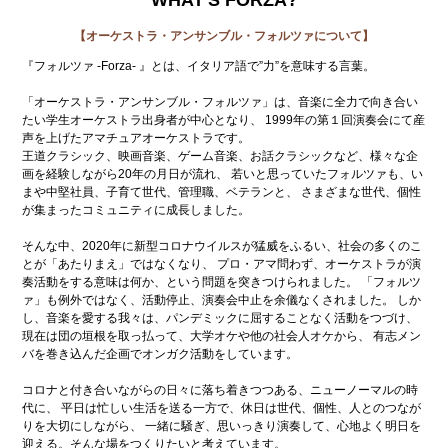
WHAT'S FORZA?
【オーケストラ・アンサンブル・フォルツァについて】
『フォルツァ -Forza- 』とは、イタリア語で”力”を意味する言葉。
「オーケストラ・アンサンブル・フォルツァ」は、音楽に全力で向き合い
たい学生オーケストラ出身者が中心となり、 1999年の第１回演奏会にて産
声を上げたアマチュアオーケストラです。
王道クラシック、映画音楽、ゲーム音楽、お話クラシックなど、様々な企
画を経験しながら20年の月日が流れ、 若いと思っていたフォルツァも、い
まや中堅社員、子育て世代、管理職、ベテランと、 さまざまな世代、個性
が集まったコミュニティに成長しました。
そんな中、2020年に新型コロナウイルスが猛威をふるい、社会の多くのこ
とが「あたりまえ」ではなくなり、 プロ・アマ問わず、オーケストラが演
奏活動をする意味は何か、という問題を突きつけられました。 「フォルツ
ァ」も例外ではなく、活動停止、演奏会中止を余儀なくされました。 しか
し、音楽を愛する我々は、パンデミックに屈することなく活動をつづけ、
現在は団の垣根を取っ払って、大学オケや他の社会人オケから、 有志メン
バを巻き込んだ企画でオンガク活動をしています。
コロナと付き合いながらの日々に落ち着きつつある、ニューノーマルの時
代に、 平日は忙しい生活を送る一方で、休日は世代、個性、人とのつなが
りを大切にしながら、 一緒に騒ぎ、思いっきり演奏して、心地よく明日を
迎える。そんな場をつくりたいと考えています。