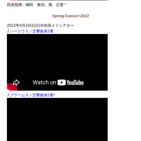
団員指揮：嶋田 敬信、菊 正憲 *
Spring Concert 2022
2022年4月24日(日)＠吹田メイシアター
J.シベリウス／交響曲第2番
J.ブラームス／交響曲第2番*