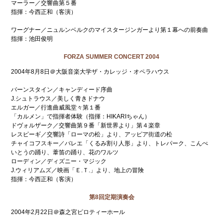
マーラー／交響曲第５番
指揮：今西正和（客演）
ワーグナー／ニュルンベルクのマイスタージンガーより第１幕への前奏曲
指揮：池田俊明
FORZA SUMMER CONCERT 2004
2004年8月8日＠大阪音楽大学ザ・カレッジ・オペラハウス
バーンスタイン／キャンディード序曲
J.シュトラウス／美しく青きドナウ
エルガー／行進曲威風堂々第１番
「カルメン」で指揮者体験（指揮：HIKARIちゃん）
ドヴォルザーク／交響曲第９番「新世界より」第４楽章
レスピーギ／交響詩「ローマの松」より、アッピア街道の松
チャイコフスキー／バレエ「くるみ割り人形」より、トレパーク、こんぺ
いとうの踊り、葦笛の踊り、花のワルツ
ローディン／ディズニー・マジック
J.ウィリアムズ／映画「Ｅ.Ｔ.」より、地上の冒険
指揮：今西正和（客演）
第8回定期演奏会
2004年2月22日＠森之宮ピロティーホール