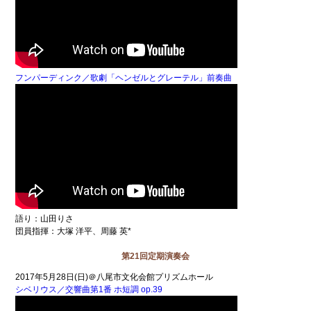
フンパーディンク／歌劇「ヘンゼルとグレーテル」前奏曲
語り：山田りさ
団員指揮：大塚 洋平、周藤 英*
第21回定期演奏会
2017年5月28日(日)＠八尾市文化会館プリズムホール
シベリウス／交響曲第1番 ホ短調 op.39