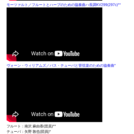
モーツァルト／フルートとハープのための協奏曲ハ長調KV299(297c)**
ヴォーン・ウィリアムズ／バス・テューバと管弦楽のための協奏曲*
フルート：南沢 麻由香(団員)**
テューバ：矢野 敦也(団員)*