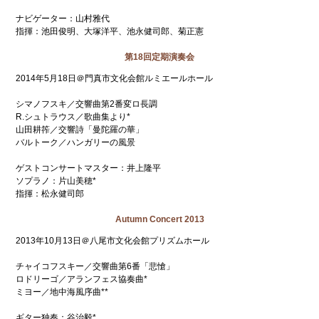
ナビゲーター：山村雅代
指揮：池田俊明、大塚洋平、池永健司郎、菊正憲
第18回定期演奏会
2014年5月18日＠門真市文化会館ルミエールホール
シマノフスキ／交響曲第2番変ロ長調
R.シュトラウス／歌曲集より*
山田耕筰／交響詩「曼陀羅の華」
バルトーク／ハンガリーの風景
ゲストコンサートマスター：井上隆平
ソプラノ：片山美穂*
指揮：松永健司郎
Autumn Concert 2013
2013年10月13日＠八尾市文化会館プリズムホール
チャイコフスキー／交響曲第6番「悲愴」
ロドリーゴ／アランフェス協奏曲*
ミヨー／地中海風序曲**
ギター独奏：谷治毅*