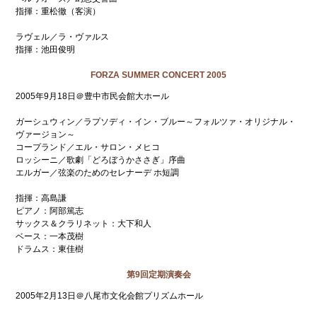
指揮：重松徹（客演）
ラヴェル／ラ・ヴァルス
指揮：池田俊明
FORZA SUMMER CONCERT 2005
2005年9月18日＠豊中市民会館大ホール
ガーシュウィン／ラプソディ・イン・ブルー～フォルツァ・オリジナル・
ヴァージョン～
コープランド／エル・サロン・メヒコ
ロッシーニ／歌劇「どろぼうかささぎ」序曲
エルガー／弦楽のためのセレナーデ ホ短調
指揮：高島謙
ピアノ：阿部篤志
サックス＆クラリネット：大下和人
ベース：一本茂樹
ドラムス：東佳樹
第9回定期演奏会
2005年2月13日＠八尾市文化会館プリズムホール