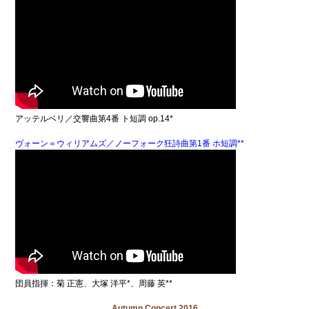
アッテルベリ／交響曲第4番 ト短調 op.14*
ヴォーン＝ウィリアムズ／ノーフォーク狂詩曲第1番 ホ短調**
団員指揮：菊 正憲、大塚 洋平*、周藤 英**
Autumn Concert 2016