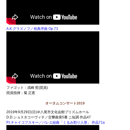
A.K.グラズノフ／祝典序曲 Op.73
ファゴット：戎崎 哲(団員)
団員指揮：菊 正憲
オータムコンサート2019
2019年9月29日(日)＠八尾市文化会館プリズムホール
D.D.ショスタコーヴィチ／交響曲第5番 ニ短調 作品47
P.I.チャイコフスキー／バレエ組曲「くるみ割り人形」 作品71a