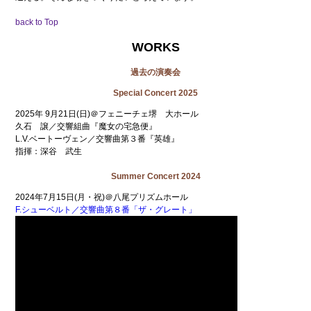
back to Top
WORKS
過去の演奏会
Special Concert 2025
2025年 9月21日(日)＠フェニーチェ堺 大ホール
久石 譲／交響組曲『魔女の宅急便』
L.V.ベートーヴェン／交響曲第３番『英雄』
指揮：深谷 武生
Summer Concert 2024
2024年7月15日(月・祝)＠八尾プリズムホール
F.シューベルト／交響曲第８番「ザ・グレート」