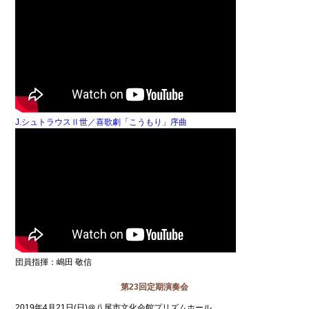
J.シュトラウスⅡ世／喜歌劇「こうもり」序曲
団員指揮：嶋田 敬信
第23回定期演奏会
2019年4月21日(日)＠八尾市文化会館プリズムホール