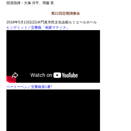
団員指揮：大塚 洋平、周藤 英
第22回定期演奏会
2018年5月13日(日)＠門真市民文化会館ルミエールホール
ヒンデミット／交響曲「画家マティス」
ベートーベン／交響曲第1番*