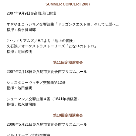
SUMMER CONCERT 2007
2007年9月9日＠高槻現代劇場
すぎやまこういち／交響組曲「ドラゴンクエストⅢ」そして伝説へ...
指揮：松永健司郎
J・ウィリアムズ／E.T.より「地上の冒険」
久石譲／オーケストラストーリーズ「となりのトトロ」
指揮：池田俊明
第11回定期演奏会
2007年2月18日＠八尾市文化会館プリズムホール
ショスタコーヴィチ／交響曲第12番
指揮：池田俊明
シューマン／交響曲第４番（1841年初稿版）
指揮：松永健司郎
第10回定期演奏会
2006年5月21日＠八尾市文化会館プリズムホール
ベルリオーズ／幻想交響曲